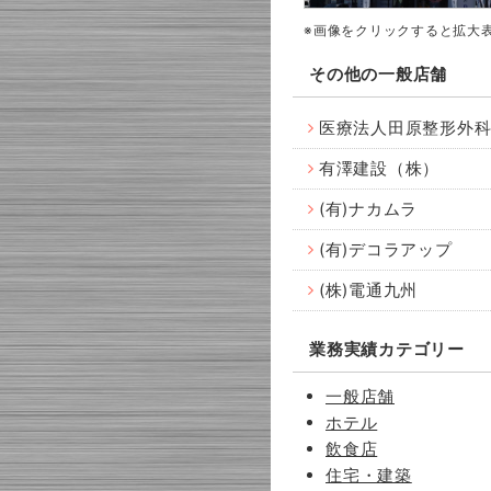
※画像をクリックすると拡大
その他の一般店舗
医療法人田原整形外
有澤建設（株）
(有)ナカムラ
(有)デコラアップ
(株)電通九州
業務実績カテゴリー
一般店舗
ホテル
飲食店
住宅・建築