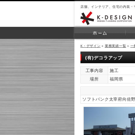
店舗、インテリア、住宅の内装・
K・デザイン
»
業務実績一覧
»
一
(有)デコラアップ
工事内容
施工
場所
福岡県
ソフトバンク太宰府向佐