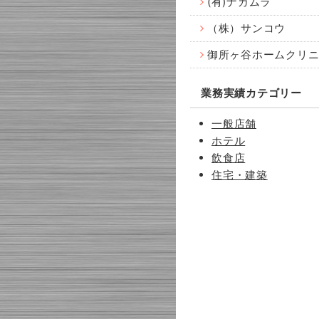
(有)ナカムラ
（株）サンコウ
御所ヶ谷ホームクリ
業務実績カテゴリー
一般店舗
ホテル
飲食店
住宅・建築