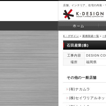
店舗、インテリア、住宅の内装・
K・デザイン
»
業務実績一覧
»
一
石田産業(株)
工事内容
DESIGN C
場所
福岡県
その他の一般店舗
(有)ナカムラ
(株)セイワリアルネ